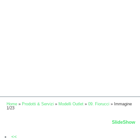
Home
»
Prodotti & Servizi
»
Modelli Outlet
»
09. Fiorucci
» Immagine
1/23
SlideShow
<<